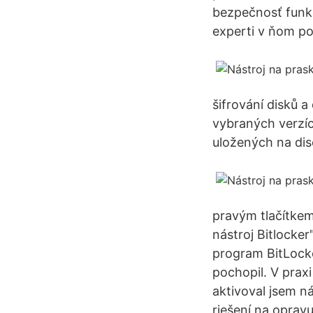
bezpečnosť funkci
experti v ňom po
šifrování disků 
vybraných verzí
uložených na di
pravým tlačítkem
nástroj Bitlocker
program BitLocke
pochopil. V prax
aktivoval jsem ná
riešení na opravu