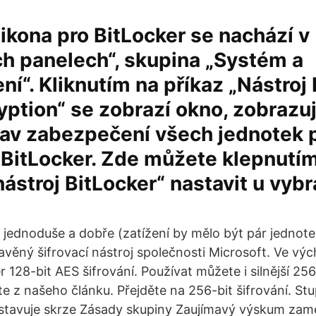
ikona pro BitLocker se nachází v
h panelech“, skupina „Systém a
í“. Kliknutím na příkaz „Nástroj
yption“ se zobrazí okno, zobrazuj
tav zabezpečení všech jednotek 
BitLocker. Zde můžete klepnutím
ástroj BitLocker“ nastavit u vyb
ě jednoduše a dobře (zatížení by mělo být pár jednot
tavěný šifrovací nástroj společnosti Microsoft. Ve vý
 128-bit AES šifrování. Používat můžete i silnější 256-
e z našeho článku. Přejděte na 256-bit šifrování. Stu
astavuje skrze Zásady skupiny Zaujímavý výskum zam