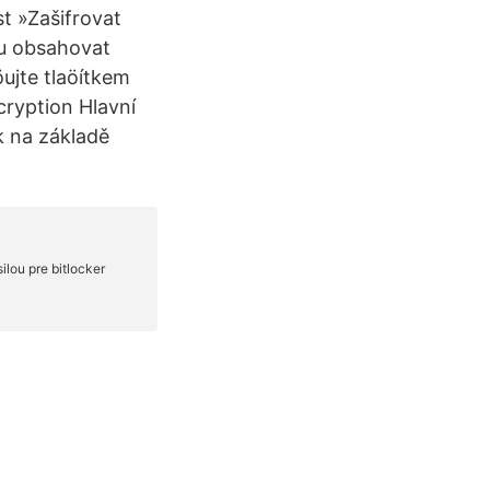
t »Zašifrovat
ou obsahovat
ujte tlaöítkem
cryption Hlavní
ik na základě