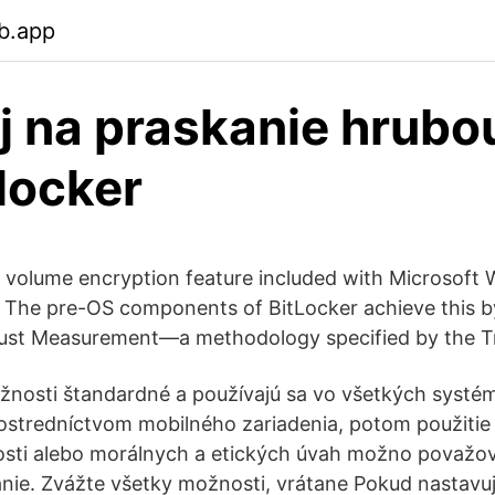
b.app
j na praskanie hrubou
tlocker
ull volume encryption feature included with Microsof
g The pre-OS components of BitLocker achieve this 
Trust Measurement—a methodology specified by the T
ožnosti štandardné a používajú sa vo všetkých syst
rostredníctvom mobilného zariadenia, potom použitie h
osti alebo morálnych a etických úvah možno považov
nie. Zvážte všetky možnosti, vrátane Pokud nastavuj