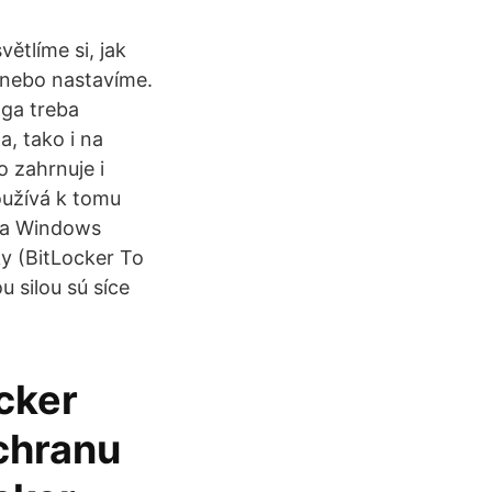
ětlíme si, jak
e nebo nastavíme.
 ga treba
, tako i na
o zahrnuje i
oužívá k tomu
7 a Windows
ky (BitLocker To
 silou sú síce
cker
chranu