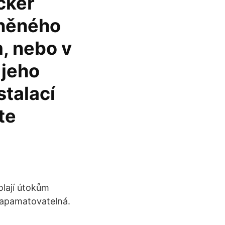
cker
vněného
, nebo v
 jeho
stalací
te
olají útokům
zapamatovatelná.