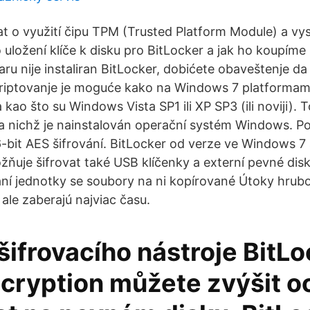
t o využití čipu TPM (Trusted Platform Module) a vysv
 uložení klíče k disku pro BitLocker a jak ho koupím
ru nije instaliran BitLocker, dobićete obaveštenje da
ekriptovanje je moguće kako na Windows 7 platformama
 kao što su Windows Vista SP1 ili XP SP3 (ili noviji). T
na nichž je nainstalován operační systém Windows. P
-bit AES šifrování. BitLocker od verze ve Windows 
ňuje šifrovat také USB klíčenky a externí pevné dis
ání jednotky se soubory na ni kopírované Útoky hrubou
ale zaberajú najviac času.
ifrovacího nástroje BitLo
ncryption můžete zvýšit o