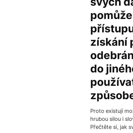
svých d
pomůže 
přístup
získání 
odebrání
do jinéh
používa
způsob
Proto existují mo
hrubou silou i s
Přečtěte si, jak