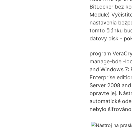
BitLocker bez k
Module) Vyčisti
nastavenia bezp
tomto článku bud
datovy disk - po
program VeraCryp
manage-bde -lock
and Windows 7: E
Enterprise editi
Server 2008 and 
opravte jej. Nás
automatické odem
nebylo šifrováno.