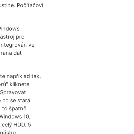
ustine. Počítačoví
Windows
ástroj pro
 integrován ve
hrana dat
e například tak,
rů" kliknete
 "Spravovat
 co se stará
m to špatně
 Windows 10,
l celý HDD. 5
 nástroj