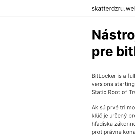
skatterdzru.we
Nástro
pre bi
BitLocker is a f
versions startin
Static Root of 
Ak sú prvé tri m
kľúč je určený p
hľadiska zákonn
protiprávne kona