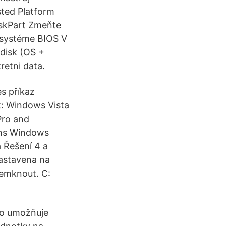
ted Platform
iskPart Zmeňte
 systéme BIOS V
disk (OS +
retni data.
s příkaz
t: Windows Vista
Pro and
ions Windows
 Řešení 4 a
nastavena na
demknout. C:
Go umožňuje