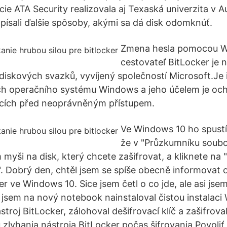
e ATA Security realizovala aj Texaská univerzita v A
písali ďalšie spôsoby, akými sa dá disk odomknúť.
Zmena hesla pomocou 
cestovateľ BitLocker je n
a diskových svazků, vyvíjený společností Microsoft.Je
ch operačního systému Windows a jeho účelem je oc
scích před neoprávněným přístupem.
Ve Windows 10 ho spustít
že v "Průzkumníku soubo
 myši na disk, který chcete zašifrovat, a kliknete na
". Dobrý den, chtěl jsem se spíše obecně informovat o
r ve Windows 10. Sice jsem četl o co jde, ale asi jse
i jsem na nový notebook nainstaloval čistou instalaci
stroj BitLocker, zálohoval dešifrovací klíč a zašifrova
 zlyhania nástroja BitLocker počas šifrovania Povoliť