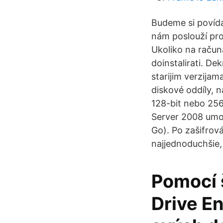
Budeme si povída
nám poslouží pro
Ukoliko na računa
doinstalirati. D
starijim verzijama
diskové oddíly, 
128-bit nebo 256
Server 2008 umož
Go). Po zašifrov
najjednoduchšie, 
Pomocí š
Drive E