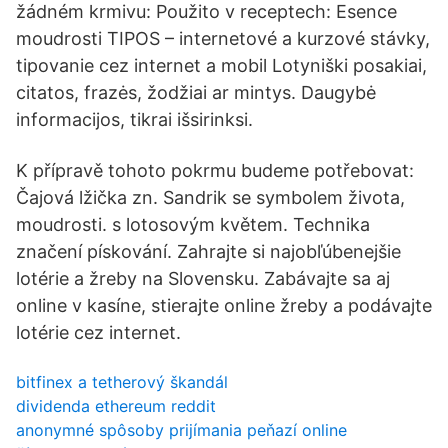
žádném krmivu: Použito v receptech: Esence
moudrosti TIPOS – internetové a kurzové stávky,
tipovanie cez internet a mobil Lotyniški posakiai,
citatos, frazės, žodžiai ar mintys. Daugybė
informacijos, tikrai išsirinksi.
K přípravě tohoto pokrmu budeme potřebovat:
Čajová lžička zn. Sandrik se symbolem života,
moudrosti. s lotosovým květem. Technika
značení pískování. Zahrajte si najobľúbenejšie
lotérie a žreby na Slovensku. Zabávajte sa aj
online v kasíne, stierajte online žreby a podávajte
lotérie cez internet.
bitfinex a tetherový škandál
dividenda ethereum reddit
anonymné spôsoby prijímania peňazí online