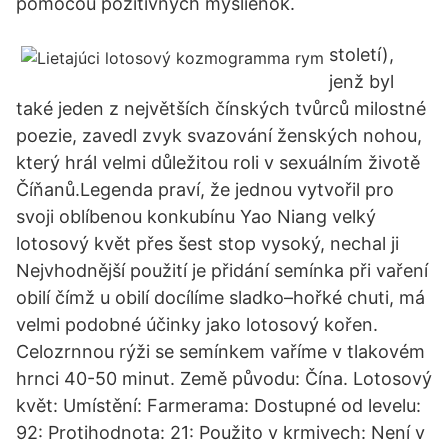
pomocou pozitívnych myšlienok.
století),
jenž byl
také jeden z největších čínských tvůrců milostné
poezie, zavedl zvyk svazování ženských nohou,
který hrál velmi důležitou roli v sexuálním životě
Číňanů.Legenda praví, že jednou vytvořil pro
svoji oblíbenou konkubínu Yao Niang velký
lotosový květ přes šest stop vysoký, nechal ji
Nejvhodnější použití je přidání semínka při vaření
obilí čímž u obilí docílíme sladko–hořké chuti, má
velmi podobné účinky jako lotosový kořen.
Celozrnnou rýži se semínkem vaříme v tlakovém
hrnci 40-50 minut. Země původu: Čína. Lotosový
květ: Umístění: Farmerama: Dostupné od levelu:
92: Protihodnota: 21: Použito v krmivech: Není v