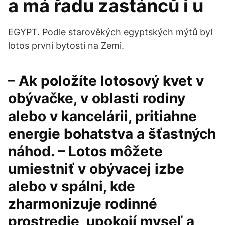
a má řadu zastánců i u
EGYPT. Podle starověkých egyptských mýtů byl
lotos první bytostí na Zemi.
– Ak položíte lotosový kvet v
obývačke, v oblasti rodiny
alebo v kancelárii, pritiahne
energie bohatstva a šťastných
náhod. – Lotos môžete
umiestniť v obývacej izbe
alebo v spálni, kde
zharmonizuje rodinné
prostredie, upokojí myseľ a