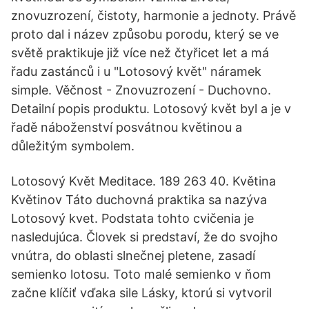
znovuzrození, čistoty, harmonie a jednoty. Právě
proto dal i název způsobu porodu, který se ve
světě praktikuje již více než čtyřicet let a má
řadu zastánců i u "Lotosový květ" náramek
simple. Věčnost - Znovuzrození - Duchovno.
Detailní popis produktu. Lotosový květ byl a je v
řadě náboženství posvátnou květinou a
důležitým symbolem.
Lotosový Květ Meditace. 189 263 40. Květina
Květinov Táto duchovná praktika sa nazýva
Lotosový kvet. Podstata tohto cvičenia je
nasledujúca. Človek si predstaví, že do svojho
vnútra, do oblasti slnečnej pletene, zasadí
semienko lotosu. Toto malé semienko v ňom
začne klíčiť vďaka sile Lásky, ktorú si vytvoril