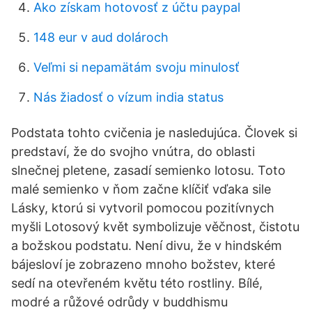
Ako získam hotovosť z účtu paypal
148 eur v aud dolároch
Veľmi si nepamätám svoju minulosť
Nás žiadosť o vízum india status
Podstata tohto cvičenia je nasledujúca. Človek si
predstaví, že do svojho vnútra, do oblasti
slnečnej pletene, zasadí semienko lotosu. Toto
malé semienko v ňom začne klíčiť vďaka sile
Lásky, ktorú si vytvoril pomocou pozitívnych
myšli Lotosový květ symbolizuje věčnost, čistotu
a božskou podstatu. Není divu, že v hindském
bájesloví je zobrazeno mnoho božstev, které
sedí na otevřeném květu této rostliny. Bílé,
modré a růžové odrůdy v buddhismu