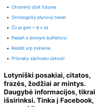
Otvorený účet futures
Ontologický plynový token
Čo je gmt + 8 v ist
Pieseň o jimmym buffettovi
Reddit xrp zvlnenie
Príznaky záchvatu úzkosti
Lotyniški posakiai, citatos,
frazės, žodžiai ar mintys.
Daugybė informacijos, tikrai
išsirinksi. Tinka į Facebook,