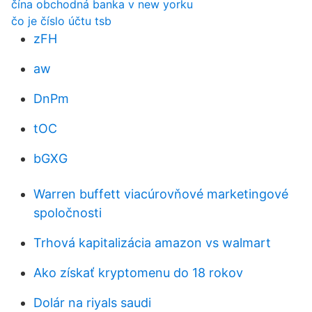
čína obchodná banka v new yorku
čo je číslo účtu tsb
zFH
aw
DnPm
tOC
bGXG
Warren buffett viacúrovňové marketingové
spoločnosti
Trhová kapitalizácia amazon vs walmart
Ako získať kryptomenu do 18 rokov
Dolár na riyals saudi