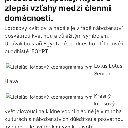
zlepší vzťahy medzi členmi
domácnosti.
Lotosový květ byl a nadále je v řadě náboženství
posvátnou květinou a důležitým symbolem.
Uctívali ho staří Egypťané, dodnes ho ctí Indové i
buddhisté. EGYPT.
Lotus Lotus
Semen
Hlava.
Krásný
lotosový
květ plovoucí na klidné vodní hladině je v mnoha
kulturách a náboženstvích důležitou a posvátnou
květinou. Je symbolem vzniku života,