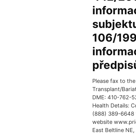
informa
subjektu
106/199
informa
předpis
Please fax to th
Transplant/Bari
DME: 410-762-52
Health Details: C
(888) 389-6648 to
website www.prio
East Beltline NE