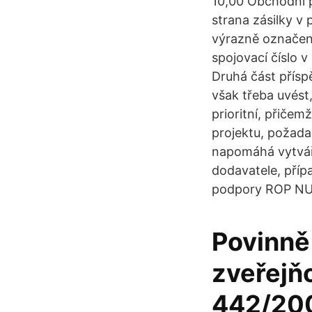
10,00 Obchodní p
strana zásilky v
výrazně označen
spojovací číslo v
Druhá část přísp
však třeba uvést
prioritní, přičem
projektu, požada
napomáhá vytvář
dodavatele, příp
podpory ROP NUT
Povinně
zveřejň
442/200