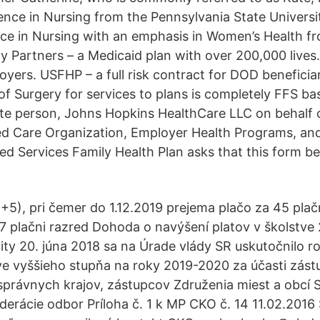
ience in Nursing from the Pennsylvania State Universi
nce in Nursing with an emphasis in Women’s Health 
ity Partners – a Medicaid plan with over 200,000 lives
oyers. USFHP – a full risk contract for DOD beneficia
f Surgery for services to plans is completely FFS ba
te person, Johns Hopkins HealthCare LLC on behalf o
d Care Organization, Employer Health Programs, an
d Services Family Health Plan asks that this form b
+5), pri čemer do 1.12.2019 prejema plačo za 45 plačn
47 plačni razred Dohoda o navýšení platov v školstve 
lity 20. júna 2018 sa na Úrade vlády SR uskutočnilo r
ve vyššieho stupňa na roky 2019-2020 za účasti zást
rávnych krajov, zástupcov Združenia miest a obcí 
erácie odbor Príloha č. 1 k MP CKO č. 14 11.02.2016 