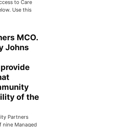
Access to Care
low. Use this
tners MCO.
by Johns
 provide
hat
mmunity
lity of the
ity Partners
 of nine Managed