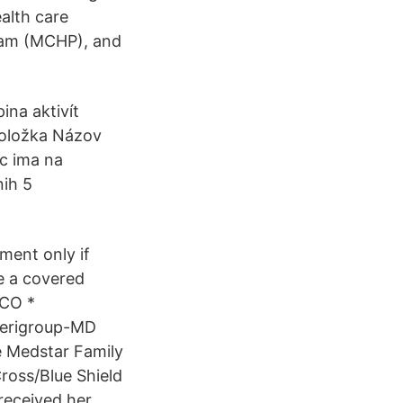
alth care
gram (MCHP), and
ina aktivít
položka Názov
c ima na
nih 5
ment only if
e a covered
MCO *
merigroup-MD
e Medstar Family
ross/Blue Shield
received her