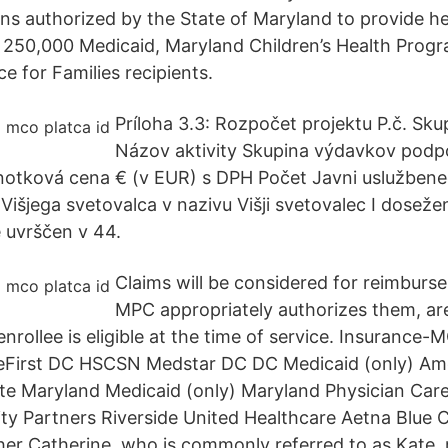
ns authorized by the State of Maryland to provide he
r 250,000 Medicaid, Maryland Children’s Health Pro
e for Families recipients.
Príloha 3.3: Rozpočet projektu P.č. Skup
Názov aktivity Skupina výdavkov pod
otková cena € (v EUR) s DPH Počet Javni uslužbene
išjega svetovalca v nazivu Višji svetovalec I doseže
e uvrščen v 44.
Claims will be considered for reimburse
MPC appropriately authorizes them, ar
enrollee is eligible at the time of service. Insurance-
eFirst DC HSCSN Medstar DC DC Medicaid (only) A
e Maryland Medicaid (only) Maryland Physician Car
ty Partners Riverside United Healthcare Aetna Blue C
her Catherine, who is commonly referred to as Kate, 