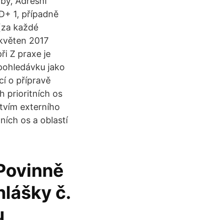
by, Adresní
D+ 1, případně
(za každé
 květen 2017
i Z praxe je
 pohledávku jako
cí o přípravě
 prioritních os
tvím externího
ních os a oblastí
Povinně
lášky č.
u