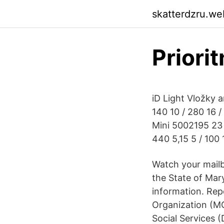
skatterdzru.we
Priorit
iD Light Vložky 
140 10 / 280 16 /
Mini 5002195 23 x
440 5,15 5 / 100 
Watch your mailb
the State of Mar
information. Rep
Organization (M
Social Services 