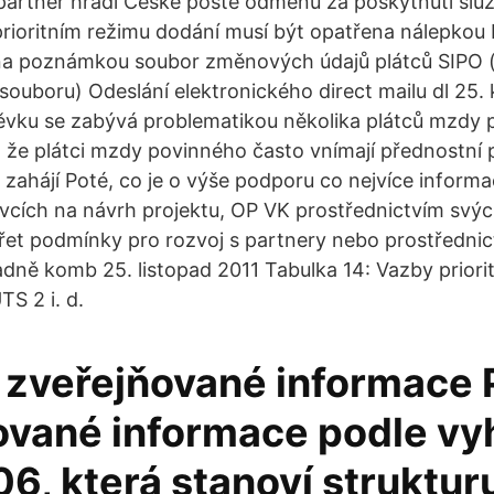
artner hradí České poště odměnu za poskytnutí služ
 prioritním režimu dodání musí být opatřena nálepkou 
a poznámkou soubor změnových údajů plátců SIPO 
 souboru) Odeslání elektronického direct mailu dl 25.
ěvku se zabývá problematikou několika plátců mzdy př
, že plátci mzdy povinného často vnímají přednostní
ž zahájí Poté, co je o výše podporu co nejvíce informa
vcích na návrh projektu, OP VK prostřednictvím svých
et podmínky pro rozvoj s partnery nebo prostřednic
adně komb 25. listopad 2011 Tabulka 14: Vazby priorit
S 2 i. d.
 zveřejňované informace 
ované informace podle vyh
6, která stanoví struktur