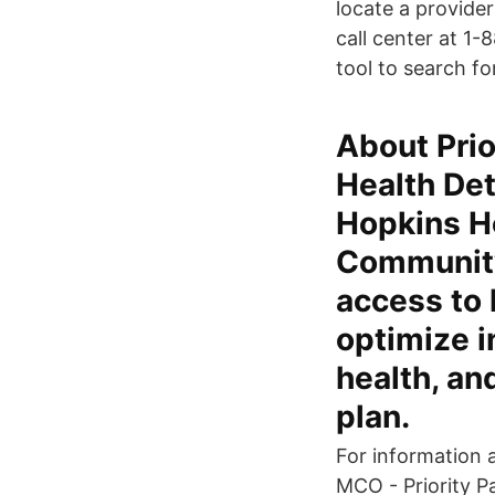
locate a provide
call center at 1
tool to search fo
About Prio
Health Det
Hopkins H
Community
access to 
optimize 
health, an
plan.
For information a
MCO - Priority P