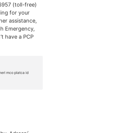
957 (toll-free)
ing for your
her assistance,
ath Emergency,
n’t have a PCP