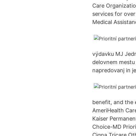
Care Organizatio
services for ove
Medical Assistanc
výdavku MJ Jedn
delovnem mestu V
napredovanj in j
benefit, and the 
AmeriHealth Car
Kaiser Permanent
Choice-MD Priori
Cigna Tricare Ot