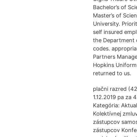
Bachelor’s of Sc
Master’s of Scie
University. Prior
self insured empl
the Department o
codes. appropria
Partners Manage
Hopkins Uniforme
returned to us.
plačni razred (42
1.12.2019 pa za 
Kategória: Aktua
Kolektívnej zmlu
zástupcov samosp
zástupcov Konfed