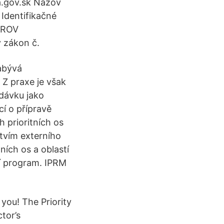
a.gov.sk Názov
Identifikačné
EROV
 zákon č.
abývá
 Z praxe je však
edávku jako
cí o přípravě
 prioritních os
tvím externího
ních os a oblastí
ní program. IPRM
you! The Priority
tor’s