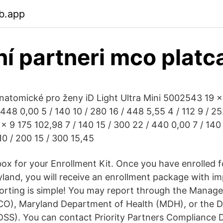
b.app
ní partneri mco platca
anatomické pro ženy iD Light Ultra Mini 5002543 19 x 
 448 0,00 5 / 140 10 / 280 16 / 448 5,55 4 / 112 9 / 2
 9 175 102,98 7 / 140 15 / 300 22 / 440 0,00 7 / 140 
10 / 200 15 / 300 15,45
ox for your Enrollment Kit. Once you have enrolled f
yland, you will receive an enrollment package with i
orting is simple! You may report through the Manag
CO), Maryland Department of Health (MDH), or the 
(DSS). You can contact Priority Partners Compliance