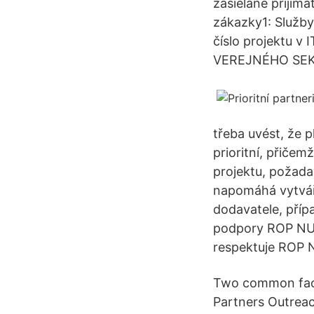
zasielané prijí
zákazky1: Služby
číslo projektu 
VEREJNÉHO SEKTO
třeba uvést, že 
prioritní, přičem
projektu, požada
napomáhá vytvář
dodavatele, příp
podpory ROP NUTS
respektuje ROP N
Two common facili
Partners Outreac