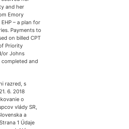
ty and her
from Emory
. EHP – a plan for
ries. Payments to
sed on billed CPT
f Priority
d/or Johns
e completed and
i razred, s
21. 6. 2018
okovanie o
upcov vlády SR,
Slovenska a
Strana 1 Údaje