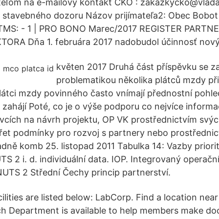
mateľom na e-mailový kontakt CKO : zakazkycko@vlad
 stavebného dozoru Názov prijímateľa2: Obec Bobot 
v ITMS: - 1 | PRO BONO Marec/2017 REGISTER PARTN
RA Dňa 1. februára 2017 nadobudol účinnosť nový
květen 2017 Druhá část příspěvku se z
problematikou několika plátců mzdy při
plátci mzdy povinného často vnímají přednostní pohl
ž zahájí Poté, co je o výše podporu co nejvíce informa
vcích na návrh projektu, OP VK prostřednictvím svých
et podmínky pro rozvoj s partnery nebo prostřednic
adně komb 25. listopad 2011 Tabulka 14: Vazby priorit
 2 i. d. individuální data. IOP. Integrovaný operač
UTS 2 Střední Čechy princip partnerství.
ties are listed below: LabCorp. Find a location near 
h Department is available to help members make doc