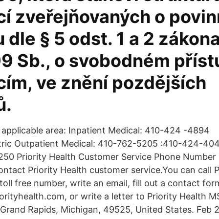
cí zveřejňovaných o povi
 dle § 5 odst. 1 a 2 zákona
9 Sb., o svobodném příst
cím, ve znění pozdějších
ů.
e applicable area: Inpatient Medical: 410-424 -4894
atric Outpatient Medical: 410-762-5205 :410-424-4
50 Priority Health Customer Service Phone Number 
ontact Priority Health customer service.You can call P
ll free number, write an email, fill out a contact for
rityhealth.com, or write a letter to Priority Health 
, Grand Rapids, Michigan, 49525, United States. Feb 2