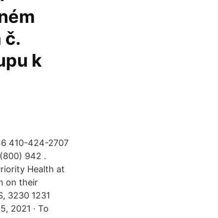
nném
 č.
upu k
046 410-424-2707
(800) 942 .
riority Health at
m on their
MS, 3230 1231
5, 2021 · To