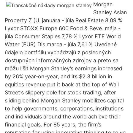
Morgan
Stanley Asian
Property Z (U. januára - júla Real Estate 8,09 %
Lyxor STOXX Europe 600 Food & Beve. mája -
júla Consumer Staples 7,78 % Lyxor ETF World
Water (EUR) Dis marca - júla 7,61 % Uvedené
údaje o portfóliu vychádzajú z posledných
dostupných informačných zdrojov a preto sa
môžu lišiť Morgan Stanley’s earnings increased
by 26% year-on-year, and its $2.3 billion in
equities revenue put it back at the top of Wall
Street’s slippery pole for stock trading, after
sliding behind Morgan Stanley mobilizes capital
to help governments, corporations, institutions
and individuals around the world achieve their
financial goals. For 85 years, the firm’s
reputation for using innovative thinking to solve