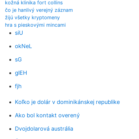
kožná klinika fort collins
čo je hanlivý verejný záznam
žijú všetky kryptomeny
hra s pieskovými mincami
siU
okNeL
sG
glEH
fjh
Koľko je dolár v dominikánskej republike
Ako bol kontakt overený
Dvojdolarová austrália