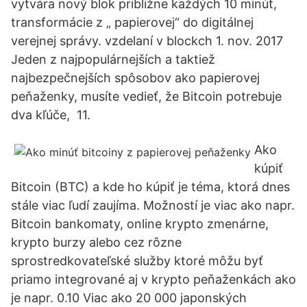
vytvára nový blok približne každých 10 minút,
transformácie z „ papierovej“ do digitálnej
verejnej správy. vzdelaní v blockch 1. nov. 2017
Jeden z najpopulárnejších a taktiež
najbezpečnejších spôsobov ako papierovej
peňaženky, musíte vedieť, že Bitcoin potrebuje
dva kľúče, 11.
Ako
kúpiť
Bitcoin (BTC) a kde ho kúpiť je téma, ktorá dnes
stále viac ľudí zaujíma. Možností je viac ako napr.
Bitcoin bankomaty, online krypto zmenárne,
krypto burzy alebo cez rôzne
sprostredkovateľské služby ktoré môžu byť
priamo integrované aj v krypto peňaženkách ako
je napr. 0.10 Viac ako 20 000 japonských