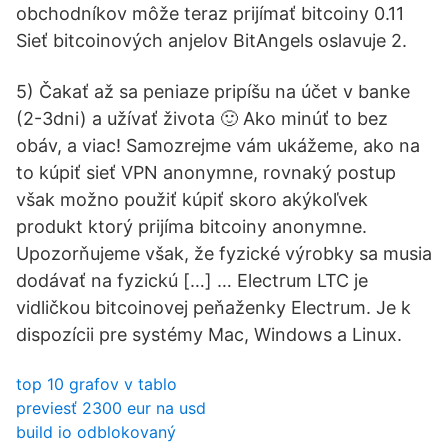
obchodníkov môže teraz prijímať bitcoiny 0.11
Sieť bitcoinových anjelov BitAngels oslavuje 2.
5) Čakať až sa peniaze pripíšu na účet v banke
(2-3dni) a užívať života 🙂 Ako minúť to bez
obáv, a viac! Samozrejme vám ukážeme, ako na
to kúpiť sieť VPN anonymne, rovnaký postup
však možno použiť kúpiť skoro akýkoľvek
produkt ktorý prijíma bitcoiny anonymne.
Upozorňujeme však, že fyzické výrobky sa musia
dodávať na fyzickú […] … Electrum LTC je
vidličkou bitcoinovej peňaženky Electrum. Je k
dispozícii pre systémy Mac, Windows a Linux.
top 10 grafov v tablo
previesť 2300 eur na usd
build io odblokovaný